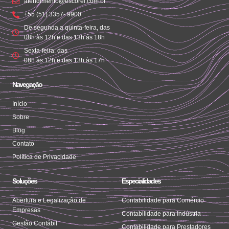
atendimento@escorel.com.br
+55 (51) 3357- 9900
De segunda a quinta-feira, das
08h às 12h e das 13h às 18h
Sexta-feira: das
08h às 12h e das 13h às 17h
Navegação
Início
Sobre
Blog
Contato
Política de Privacidade
Soluções
Especialidades
Abertura e Legalização de
Contabilidade para Comércio
Empresas
Contabilidade para Indústria
Gestão Contábil
Contabilidade para Prestadores