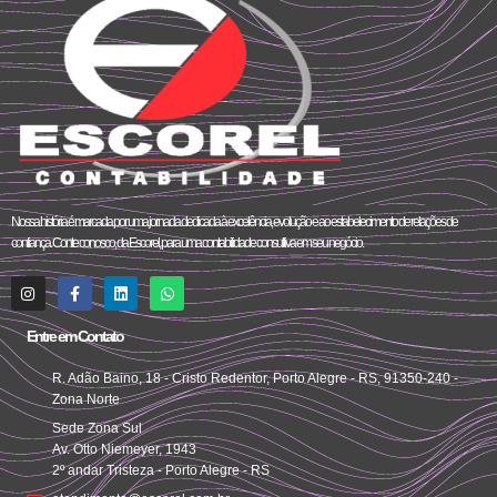
Nossa história é marcada por uma jornada dedicada à excelência, evolução e ao estabelecimento de relações de
confiança. Conte conosco, da Escorel, para uma contabilidade consultiva em seu negócio.
Entre em Contato
R. Adão Baino, 18 - Cristo Redentor, Porto Alegre - RS, 91350-240 -
Zona Norte
Sede Zona Sul
Av. Otto Niemeyer, 1943
2º andar Tristeza - Porto Alegre - RS