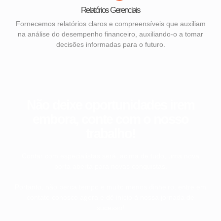
Relatórios Gerenciais
Fornecemos relatórios claros e compreensíveis que auxiliam
na análise do desempenho financeiro, auxiliando-o a tomar
decisões informadas para o futuro.
Não deixe oportunidades irem
embora, conte com o nosso
trabalho!
Contar com especialistas será, acima de tudo, uma nova
porta aberta para novas conquistas.
Portanto, não perca tempo e muito menos dinheiro, entre em
contato conosco agora e dê início à nossa jornada de
sucesso!