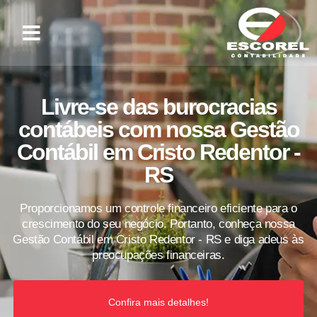
Livre-se das burocracias
contábeis com nossa Gestão
Contábil em Cristo Redentor -
RS
Proporcionamos um controle financeiro eficiente para o
crescimento do seu negócio. Portanto, conheça nossa
Gestão Contábil em Cristo Redentor - RS e diga adeus às
preocupações financeiras.
Confira mais detalhes!